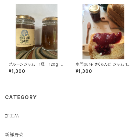
プルーンジャム 1瓶 120g 税
水門pure さくらんぼ ジャム 1瓶
込価格
120g 北海道仁木町オネナイ
¥1,300
¥1,300
産
CATEGORY
加工品
新鮮野菜