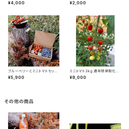
¥4,000
¥2,000
ブルーベリーとミニトマトセット
ミニトマト3kg 通年除草剤化学
＋ ミニトマトジュース100%
農薬化学肥料不使用 送料込
¥5,900
¥8,000
ブルーベリージャム 通年除草
み
剤化学農薬不使用
その他の商品