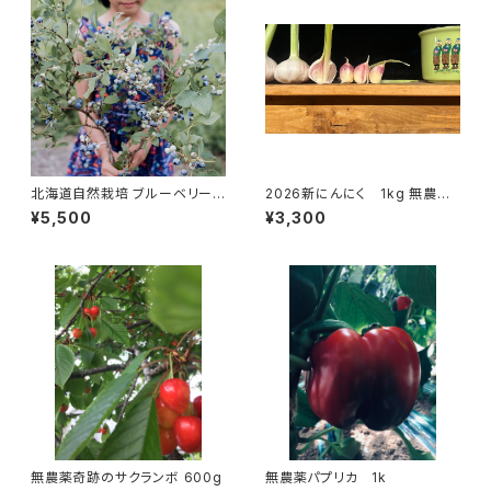
北海道自然栽培 ブルーベリー
2026新にんにく 1kg 無農薬
800g 通年除草剤農薬肥料不
有機栽培
¥5,500
¥3,300
使用
無農薬奇跡のサクランボ 600g
無農薬パプリカ 1k