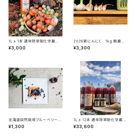
1L x 1本 通年除草剤化学農薬
2026新にんにく 1kg 無農薬
不使用
有機栽培
¥3,000
¥3,300
北海道自然栽培ブルーベリージ
1L x 12本 通年除草剤化学農薬
ャム 1瓶 120g Blue Berry
不使用
¥1,300
¥33,600
と北海道の甜菜糖で作った ブル
ーベリージャム