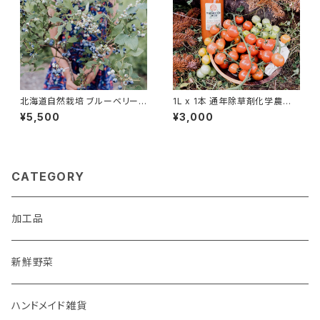
北海道自然栽培 ブルーベリー
1L x 1本 通年除草剤化学農薬
800g 通年除草剤農薬肥料不
不使用
¥5,500
¥3,000
使用
CATEGORY
加工品
新鮮野菜
ハンドメイド雑貨