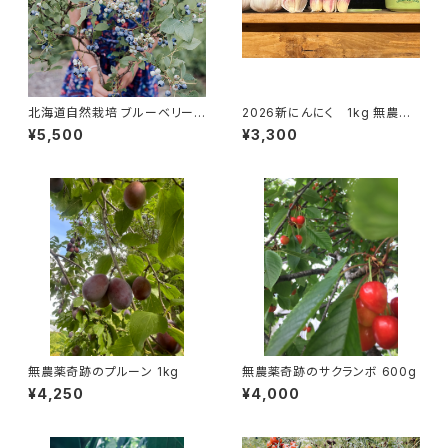
北海道自然栽培 ブルーベリー
2026新にんにく 1kg 無農薬
800g 通年除草剤農薬肥料不
有機栽培
¥5,500
¥3,300
使用
無農薬奇跡のプルーン 1kg
無農薬奇跡のサクランボ 600g
¥4,250
¥4,000