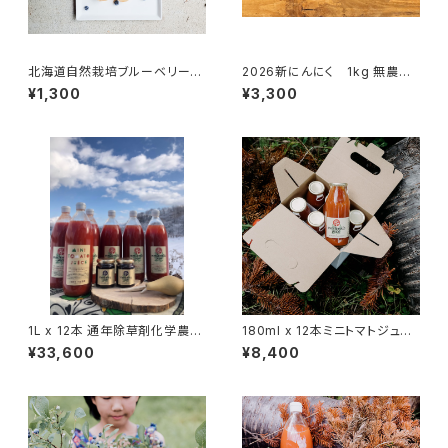
北海道自然栽培ブルーベリージ
2026新にんにく 1kg 無農薬
ャム 1瓶 120g Blue Berry
有機栽培
¥1,300
¥3,300
と北海道の甜菜糖で作った ブル
ーベリージャム
1L x 12本 通年除草剤化学農薬
180ml x 12本ミニトマトジュー
不使用
ス通年除草剤化学農薬化学肥
¥33,600
¥8,400
料不使用ミニトマトジュース